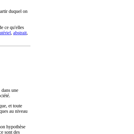
partir duquel on
de ce qu'elles
tériel
,
abstrait
,
, dans une
ciété.
que, et toute
iques au niveau
 mon hypothèse
ce sont des