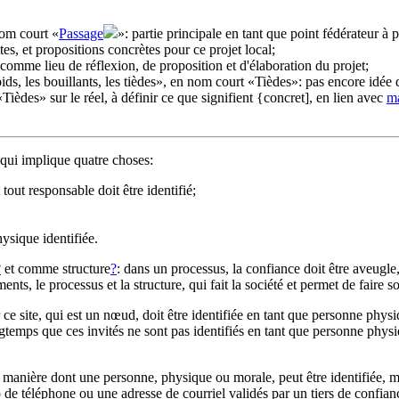
nom court «
Passage
»: partie principale en tant que point fédérateur à 
tes, et propositions concrètes pour ce projet local;
comme lieu de réflexion, de proposition et d'élaboration du projet;
oids, les bouillants, les tièdes», en nom court «Tièdes»: pas encore idée 
Tièdes» sur le réel, à définir ce que signifient {concret], en lien avec
ma
 qui implique quatre choses:
t tout responsable doit être identifié;
sique identifiée.
?
et comme structure
?
: dans un processus, la confiance doit être aveugle
ments, le processus et la structure, qui fait la société et permet de faire so
ce site, qui est un nœud, doit être identifiée en tant que personne physi
ongtemps que ces invités ne sont pas identifiés en tant que personne phys
a manière dont une personne, physique ou morale, peut être identifiée,
o de téléphone ou une adresse de courriel validés par un tiers de confian