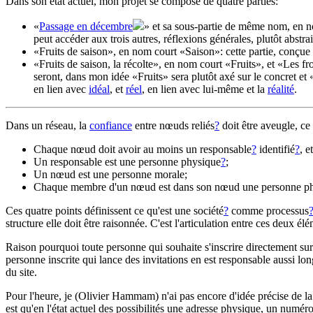
Dans son état actuel, mon projet se compose de quatre parties:
«
Passage en décembre
» et sa sous-partie de même nom, en 
peut accéder aux trois autres, réflexions générales, plutôt abstrai
«Fruits de saison», en nom court «Saison»: cette partie, conçue 
«Fruits de saison, la récolte», en nom court «Fruits», et «Les fr
seront, dans mon idée «Fruits» sera plutôt axé sur le concret et «
en lien avec
idéal
, et
réel
, en lien avec lui-même et la
réalité
.
Dans un réseau, la
confiance
entre nœuds reliés
?
doit être aveugle, ce
Chaque nœud doit avoir au moins un responsable
?
identifié
?
, e
Un responsable est une personne physique
?
;
Un nœud est une personne morale;
Chaque membre d'un nœud est dans son nœud une personne phy
Ces quatre points définissent ce qu'est une société
?
comme processus
structure elle doit être raisonnée. C'est l'articulation entre ces deux élé
Raison pourquoi toute personne qui souhaite s'inscrire directement sur 
personne inscrite qui lance des invitations en est responsable aussi l
du site.
Pour l'heure, je (Olivier Hammam) n'ai pas encore d'idée précise de l
est qu'en l'état actuel des possibilités une adresse physique, un numér