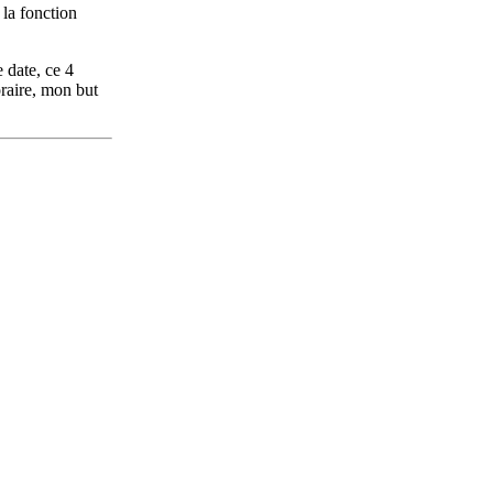
 la fonction
e date, ce 4
oraire, mon but