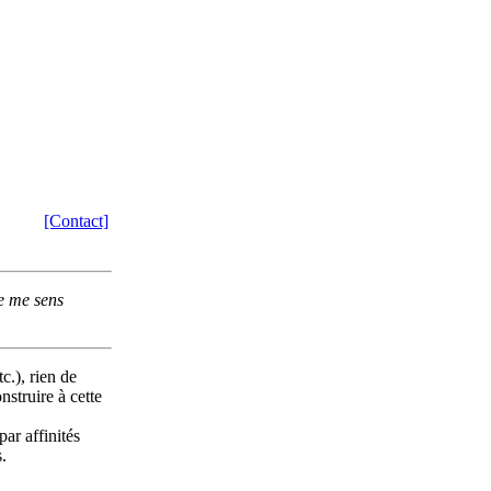
[Contact]
je me sens
c.), rien de
nstruire à cette
par affinités
s.